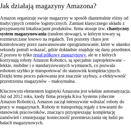
Jak działają magazyny Amazona?
Amazon organizuje swoje magazyny w sposób diametralnie różny od
tradycyjnych centrów logistycznych. Zamiast klasycznego układu z
przypisanymi lokalizacjami produktów, firma stosuje tzw.
chaotyczny
system magazynowania
(random stowage), w którym towary są
rozmieszczane losowo na regałach. Ten pozorny chaos jest
kontrolowany przez zaawansowane oprogramowanie, które w ułamku
sekundy potrafi wskazać, gdzie dokładnie znajduje się dany przedmiot.
Z pozoru to tylko
regał półkowy magazynowy
, ale te z których
korzystają roboty Amazon Robotics, są specjalnie zaprojektowane –
lekkie, mobilne i o standaryzowanych wymiarach, co pozwala
robotom szybko je transportować do stanowisk kompletacyjnych.
Dzięki temu proces pakowania jest znacznie szybszy, a efektywność
przestrzenna magazynów – maksymalna.
Kluczowym elementem logistyki Amazona jest właśnie automatyzacja.
Już od 2012 roku, kiedy firma przejęła Kiva Systems (obecnie
Amazon Robotics), Amazon zaczął intensywnie wdrażać roboty do
pracy w magazynach. Roboty te transportują regały z towarami do
stanowisk pracowników, znacząco przyspieszając kompletację
zamówień i zmniejszając konieczność przemieszczania się ludzi po
halach magazynowych.