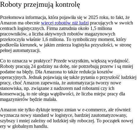
Roboty przejmują kontrolę
Przełomowa informacja, która pojawiła się w 2025 roku, to fakt, że
Amazon ma obecnie
więcej robotów niż ludzi
pracujących w swoich
centrach logistycznych. Firma zatrudnia około 1,5 miliona
pracowników, a liczba aktywnych robotów magazynowych
przekroczyła właśnie 1,6 miliona. To symboliczny moment, który
podkreśla kierunek, w jakim zmierza logistyka przyszłości, w stronę
pełnej automatyzacji.
Co to oznacza w praktyce? Przede wszystkim, większą wydajność.
Roboty pracują 24 godziny na dobę, nie potrzebują przerw i są mniej
podatne na błędy. Dla Amazona to także redukcja kosztów
operacyjnych. Jednak pojawiają się także pytania o przyszłość ludzkiej
pracy, choć Amazon zapewnia, że automatyzacja tworzy nowe
stanowiska, np. związane z nadzorem nad robotami czy ich
konserwacją, to nie ulega wątpliwości, że liczba miejsc pracy dla
magazynierów będzie malała.
Amazon nie tylko dyktuje tempo zmian w e-commerce, ale również
wyznacza nowy standard w logistyce, bardziej zautomatyzowany,
szybszy i mniej zależny od ludzkiej siły roboczej. To początek nowej
ery w globalnym handlu.