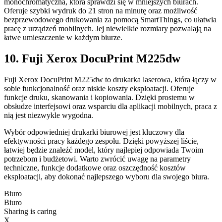
monochromatyczna, która sprawdzi się w mniejszych biurach.
Oferuje szybki wydruk do 21 stron na minutę oraz możliwość
bezprzewodowego drukowania za pomocą SmartThings, co ułatwia
pracę z urządzeń mobilnych. Jej niewielkie rozmiary pozwalają na
łatwe umieszczenie w każdym biurze.
10. Fuji Xerox DocuPrint M225dw
Fuji Xerox DocuPrint M225dw to drukarka laserowa, która łączy w
sobie funkcjonalność oraz niskie koszty eksploatacji. Oferuje
funkcje druku, skanowania i kopiowania. Dzięki prostemu w
obsłudze interfejsowi oraz wsparciu dla aplikacji mobilnych, praca z
nią jest niezwykle wygodna.
Wybór odpowiedniej drukarki biurowej jest kluczowy dla
efektywności pracy każdego zespołu. Dzięki powyższej liście,
łatwiej będzie znaleźć model, który najlepiej odpowiada Twoim
potrzebom i budżetowi. Warto zwrócić uwagę na parametry
techniczne, funkcje dodatkowe oraz oszczędność kosztów
eksploatacji, aby dokonać najlepszego wyboru dla swojego biura.
Biuro
Biuro
Sharing is caring
X