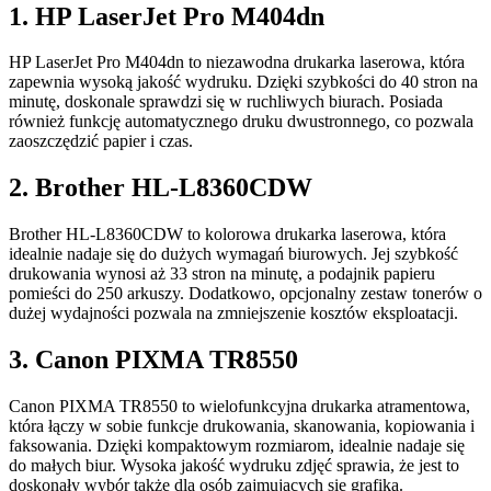
1. HP LaserJet Pro M404dn
HP LaserJet Pro M404dn to niezawodna drukarka laserowa, która
zapewnia wysoką jakość wydruku. Dzięki szybkości do 40 stron na
minutę, doskonale sprawdzi się w ruchliwych biurach. Posiada
również funkcję automatycznego druku dwustronnego, co pozwala
zaoszczędzić papier i czas.
2. Brother HL-L8360CDW
Brother HL-L8360CDW to kolorowa drukarka laserowa, która
idealnie nadaje się do dużych wymagań biurowych. Jej szybkość
drukowania wynosi aż 33 stron na minutę, a podajnik papieru
pomieści do 250 arkuszy. Dodatkowo, opcjonalny zestaw tonerów o
dużej wydajności pozwala na zmniejszenie kosztów eksploatacji.
3. Canon PIXMA TR8550
Canon PIXMA TR8550 to wielofunkcyjna drukarka atramentowa,
która łączy w sobie funkcje drukowania, skanowania, kopiowania i
faksowania. Dzięki kompaktowym rozmiarom, idealnie nadaje się
do małych biur. Wysoka jakość wydruku zdjęć sprawia, że jest to
doskonały wybór także dla osób zajmujących się grafiką.