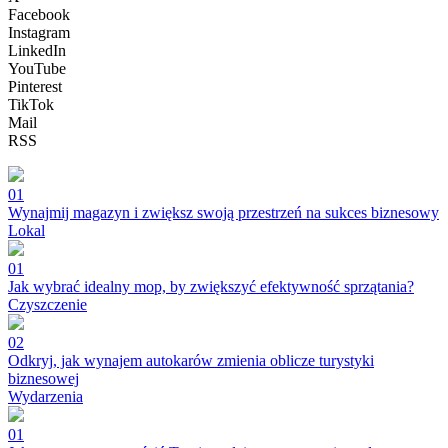
Facebook
Instagram
LinkedIn
YouTube
Pinterest
TikTok
Mail
RSS
01
Wynajmij magazyn i zwiększ swoją przestrzeń na sukces biznesowy
Lokal
01
Jak wybrać idealny mop, by zwiększyć efektywność sprzątania?
Czyszczenie
02
Odkryj, jak wynajem autokarów zmienia oblicze turystyki
biznesowej
Wydarzenia
01