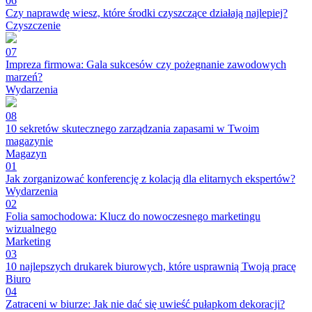
06
Czy naprawdę wiesz, które środki czyszczące działają najlepiej?
Czyszczenie
07
Impreza firmowa: Gala sukcesów czy pożegnanie zawodowych
marzeń?
Wydarzenia
08
10 sekretów skutecznego zarządzania zapasami w Twoim
magazynie
Magazyn
01
Jak zorganizować konferencję z kolacją dla elitarnych ekspertów?
Wydarzenia
02
Folia samochodowa: Klucz do nowoczesnego marketingu
wizualnego
Marketing
03
10 najlepszych drukarek biurowych, które usprawnią Twoją pracę
Biuro
04
Zatraceni w biurze: Jak nie dać się uwieść pułapkom dekoracji?