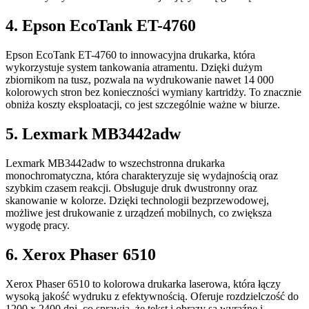
4. Epson EcoTank ET-4760
Epson EcoTank ET-4760 to innowacyjna drukarka, która
wykorzystuje system tankowania atramentu. Dzięki dużym
zbiornikom na tusz, pozwala na wydrukowanie nawet 14 000
kolorowych stron bez konieczności wymiany kartridży. To znacznie
obniża koszty eksploatacji, co jest szczególnie ważne w biurze.
5. Lexmark MB3442adw
Lexmark MB3442adw to wszechstronna drukarka
monochromatyczna, która charakteryzuje się wydajnością oraz
szybkim czasem reakcji. Obsługuje druk dwustronny oraz
skanowanie w kolorze. Dzięki technologii bezprzewodowej,
możliwe jest drukowanie z urządzeń mobilnych, co zwiększa
wygodę pracy.
6. Xerox Phaser 6510
Xerox Phaser 6510 to kolorowa drukarka laserowa, która łączy
wysoką jakość wydruku z efektywnością. Oferuje rozdzielczość do
1200 x 2400 dpi, co sprawia, że tekst i obrazy są wyraźne i