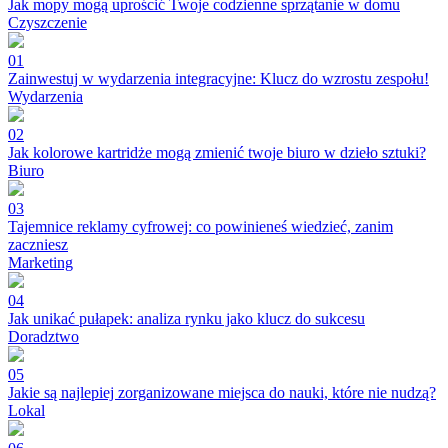
Jak mopy mogą uprościć Twoje codzienne sprzątanie w domu
Czyszczenie
01
Zainwestuj w wydarzenia integracyjne: Klucz do wzrostu zespołu!
Wydarzenia
02
Jak kolorowe kartridże mogą zmienić twoje biuro w dzieło sztuki?
Biuro
03
Tajemnice reklamy cyfrowej: co powinieneś wiedzieć, zanim
zaczniesz
Marketing
04
Jak unikać pułapek: analiza rynku jako klucz do sukcesu
Doradztwo
05
Jakie są najlepiej zorganizowane miejsca do nauki, które nie nudzą?
Lokal