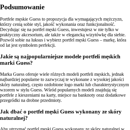
Podsumowanie
Portfele męskie Guess to propozycja dla wymagających mężczyzn,
którzy cenią sobie styl, jakość wykonania oraz funkcjonalność.
Decydując się na portfel męski Guess, inwestujesz w nie tylko w
praktyczny akcesorium, ale także w elegancką wizytówkę dla siebie.
Pozwól sobie na luksus i wybierz portfel męski Guess – markę, która
od lat jest symbolem perfekcji.
Jakie są najpopularniejsze modele portfeli męskich
marki Guess?
Marka Guess oferuje wiele różnych modeli portfeli męskich, jednak
najbardziej popularne to zazwyczaj te wykonane z wysokiej jakości
skóry naturalnej, często ozdobione logo marki lub charakterystycznym
wzorem w stylu Guess. Wśród popularnych modeli znajdują się
portfele z kieszeniami na karty, miejsce na banknoty oraz dodatkowe
przegródki na drobne przedmioty.
Jak dbać o portfel męski Guess wykonany ze skóry
naturalnej?
Aby utrzymać portfel męski Guess wykonany ze skóry naturalnej w