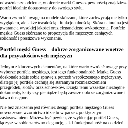
odważniejsze odcienie, w ofercie marki Guess z pewnością znajdziesz
portfel idealnie dopasowany do swojego stylu.
Warto zwrócić uwagę na modele skórzane, które zachwycają nie tylko
wyglądem, ale także trwałością i funkcjonalnością. Skóra naturalna jest
gwarancją wysokiej jakości oraz eleganckiego wykończenia. Portfele
męskie Guess skórzane to propozycja dla mężczyzn ceniących
solidność i prestiżowe wykonanie.
Portfel męski Guess – dobrze zorganizowane wnętrze
dla przyszłościowych mężczyzn
Jednym z kluczowych elementów, na które warto zwrócić uwagę przy
wyborze portfela męskiego, jest jego funkcjonalność. Marka Guess
doskonale zdaje sobie sprawę z potrzeb współczesnego mężczyzny,
dlatego jej portfele cechują się starannym rozmieszczeniem
przegródek, slotów oraz schowków. Dzięki temu wszelkie niezbędne
dokumenty, karty czy pieniądze będą zawsze dobrze zorganizowane i
łatwo dostępne.
Nie bez znaczenia jest również design portfela męskiego Guess –
nowoczesne wzornictwo idzie tu w parze z praktycznym
zastosowaniem. Możesz być pewien, że wybierając portfel Guess,
łączysz w sobie zarówno elegancję, jak i funkcjonalność na co dzień.