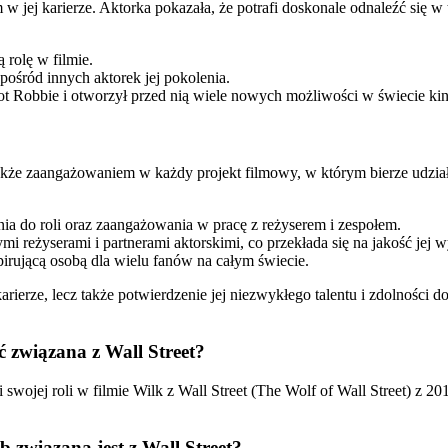
 w jej karierze. Aktorka pokazała, że potrafi doskonale odnaleźć się
rolę w filmie.
spośród innych aktorek jej pokolenia.
ot Robbie i otworzył przed nią wiele nowych możliwości w świecie kin
kże zaangażowaniem w każdy projekt filmowy, w którym bierze udział. 
a do roli oraz zaangażowania w pracę z reżyserem i zespołem.
i reżyserami i partnerami aktorskimi, co przekłada się na jakość jej 
spirującą osobą dla wielu fanów na całym świecie.
 karierze, lecz także potwierdzenie jej niezwykłego talentu i zdolnośc
ć związana z Wall Street?
i swojej roli w filmie Wilk z Wall Street (The Wolf of Wall Street) z 
ób związana jest z Wall Street?