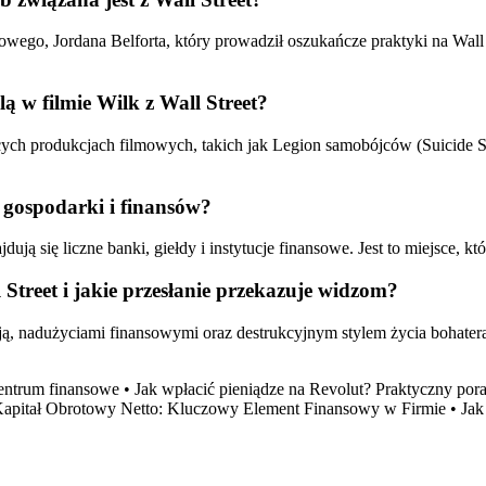
owego, Jordana Belforta, który prowadził oszukańcze praktyki na Wall S
ą w filmie Wilk z Wall Street?
ych produkcjach filmowych, takich jak Legion samobójców (Suicide Squ
j gospodarki i finansów?
dują się liczne banki, giełdy i instytucje finansowe. Jest to miejsce
 Street i jakie przesłanie przekazuje widzom?
cją, nadużyciami finansowymi oraz destrukcyjnym stylem życia bohater
entrum finansowe
•
Jak wpłacić pieniądze na Revolut? Praktyczny por
apitał Obrotowy Netto: Kluczowy Element Finansowy w Firmie
•
Jak