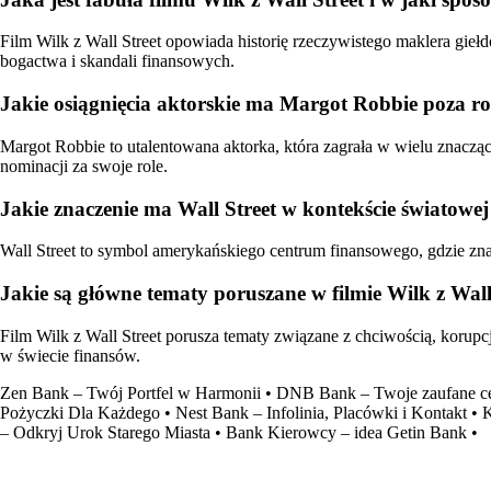
Film Wilk z Wall Street opowiada historię rzeczywistego maklera giełd
bogactwa i skandali finansowych.
Jakie osiągnięcia aktorskie ma Margot Robbie poza rol
Margot Robbie to utalentowana aktorka, która zagrała w wielu znacząc
nominacji za swoje role.
Jakie znaczenie ma Wall Street w kontekście światowe
Wall Street to symbol amerykańskiego centrum finansowego, gdzie znaj
Jakie są główne tematy poruszane w filmie Wilk z Wall
Film Wilk z Wall Street porusza tematy związane z chciwością, korup
w świecie finansów.
Zen Bank – Twój Portfel w Harmonii
•
DNB Bank – Twoje zaufane c
Pożyczki Dla Każdego
•
Nest Bank – Infolinia, Placówki i Kontakt
•
K
– Odkryj Urok Starego Miasta
•
Bank Kierowcy – idea Getin Bank
•