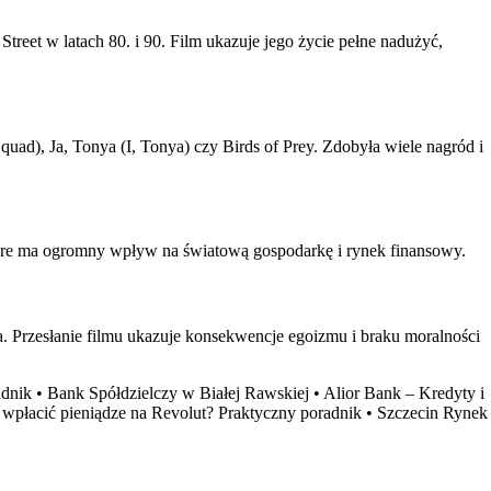
treet w latach 80. i 90. Film ukazuje jego życie pełne nadużyć,
ad), Ja, Tonya (I, Tonya) czy Birds of Prey. Zdobyła wiele nagród i
, które ma ogromny wpływ na światową gospodarkę i rynek finansowy.
a. Przesłanie filmu ukazuje konsekwencje egoizmu i braku moralności
adnik
•
Bank Spółdzielczy w Białej Rawskiej
•
Alior Bank – Kredyty i
 wpłacić pieniądze na Revolut? Praktyczny poradnik
•
Szczecin Rynek