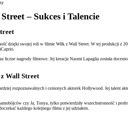
sy
treet – Sukces i Talencie
treet
ść dzięki swojej roli w filmie Wilk z Wall Street. W tej produkcji z 2
iCaprio.
z liczne nagrody filmowe. Jej kreacja Naomi Lapaglia została docenio
z Wall Street
bardziej rozpoznawalnych i cenionych aktorek Hollywood. Jej talent akt
samobójców czy Ja, Tonya, tylko potwierdziły wszechstronność i profes
 doczekać każdego kolejnego filmu z jej udziałem.