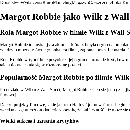
Doradztwo
Wydarzenia
Biuro
Marketing
Magazyn
Czyszczenie
Lokal
Kur
Margot Robbie jako Wilk z Wall S
Rola Margot Robbie w filmie Wilk z Wall S
Margot Robbie to australijska aktorka, która zdobyła ogromną popularno
władzy partnerki głównego bohatera filmu, zagranej przez Leonarda D
Rola Robbie w tym filmie przyniosła jej ogromną uznanie krytyków ora
talent do wcielania się w różnorodne postaci.
Popularność Margot Robbie po filmie Wilk 
Po udziale w Wilku z Wall Street, Margot Robbie stała się jedną z naj
filmowej.
Dalsze projekty filmowe, takie jak rola Harley Quinn w filmie Legion 
wcielania się w różnorodne role sprawiły, że publiczność nie może się
Wielki sukces i uznanie krytyków