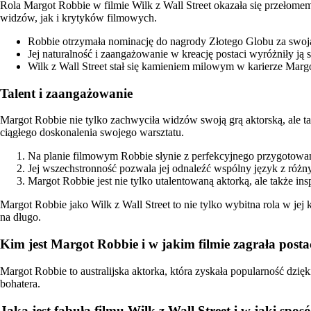
Rola Margot Robbie w filmie Wilk z Wall Street okazała się przełomem
widzów, jak i krytyków filmowych.
Robbie otrzymała nominację do nagrody Złotego Globu za swoją 
Jej naturalność i zaangażowanie w kreację postaci wyróżniły ją 
Wilk z Wall Street stał się kamieniem milowym w karierze Marg
Talent i zaangażowanie
Margot Robbie nie tylko zachwyciła widzów swoją grą aktorską, ale ta
ciągłego doskonalenia swojego warsztatu.
Na planie filmowym Robbie słynie z perfekcyjnego przygotowani
Jej wszechstronność pozwala jej odnaleźć wspólny język z różnym
Margot Robbie jest nie tylko utalentowaną aktorką, ale także in
Margot Robbie jako Wilk z Wall Street to nie tylko wybitna rola w jej
na długo.
Kim jest Margot Robbie i w jakim filmie zagrała posta
Margot Robbie to australijska aktorka, która zyskała popularność dzięk
bohatera.
Jaka jest fabuła filmu Wilk z Wall Street i w jaki spos