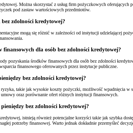
 kredytowej. Można skorzystać z usług firm pożyczkowych oferujących
pożyczek pod zastaw wartościowych przedmiotów.
 bez zdolności kredytowej?
acyjne mogą się różnić w zależności od instytucji udzielającej poż
inansowania.
w finansowych dla osób bez zdolności kredytowej?
etody pozyskania środków finansowych dla osób bez zdolności kredyt
wsparcia finansowego oferowanych przez instytucje publiczne.
pieniędzy bez zdolności kredytowej?
ryzyka, takie jak wysokie koszty pożyczki, możliwość wpadnięcia w sp
umowy oraz porównanie ofert różnych instytucji finansowych.
 pieniędzy bez zdolności kredytowej?
edytowej, istnieją również potencjalne korzyści takie jak szybka dos
agłej potrzeby finansowej. Warto jednak dokładnie przemyśleć decyzję 