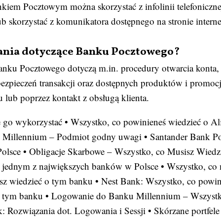
nkiem Pocztowym można skorzystać z infolinii telefoniczn
 skorzystać z komunikatora dostępnego na stronie intern
ytania dotyczące Banku Pocztowego?
Banku Pocztowego dotyczą m.in. procedury otwarcia konta,
abezpieczeń transakcji oraz dostępnych produktów i promoc
u lub poprzez kontakt z obsługą klienta.
e go wykorzystać
•
Wszystko, co powinieneś wiedzieć o Al
 Millennium – Podmiot godny uwagi
•
Santander Bank Po
Polsce
•
Obligacje Skarbowe – Wszystko, co Musisz Wiedz
o jednym z największych banków w Polsce
•
Wszystko, co
sz wiedzieć o tym banku
•
Nest Bank: Wszystko, co powin
o tym banku
•
Logowanie do Banku Millennium – Wszystk
: Rozwiązania dot. Logowania i Sessji
•
Skórzane portfele