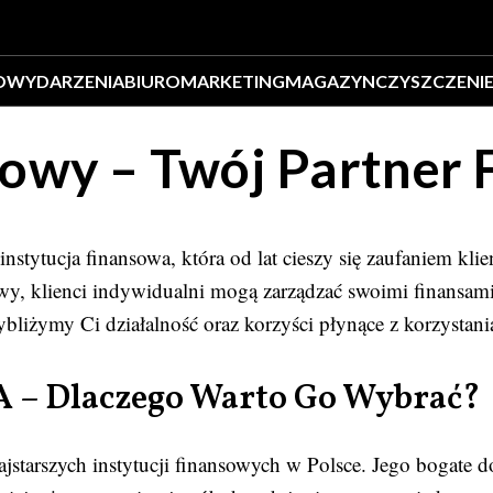
O
WYDARZENIA
BIURO
MARKETING
MAGAZYN
CZYSZCZENI
owy – Twój Partner
nstytucja finansowa, która od lat cieszy się zaufaniem kl
y, klienci indywidualni mogą zarządzać swoimi finansam
ybliżymy Ci działalność oraz korzyści płynące z korzystan
A – Dlaczego Warto Go Wybrać?
jstarszych instytucji finansowych w Polsce. Jego bogate 