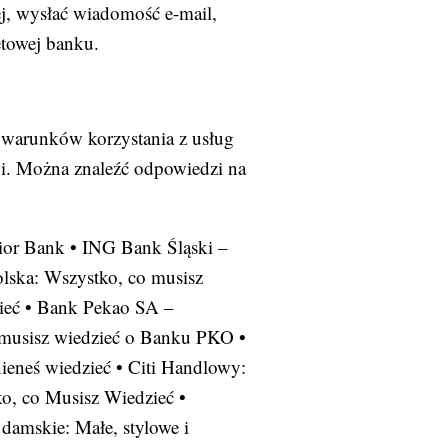
ej, wysłać wiadomość e-mail,
etowej banku.
 warunków korzystania z usług
ji. Można znaleźć odpowiedzi na
ior Bank
•
ING Bank Śląski –
lska: Wszystko, co musisz
ieć
•
Bank Pekao SA –
 musisz wiedzieć o Banku PKO
•
ieneś wiedzieć
•
Citi Handlowy:
o, co Musisz Wiedzieć
•
 damskie: Małe, stylowe i