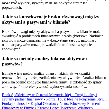
może być wykorzystywany m.in. na pokrycie strat z lat
poprzednich.
Jakie są konsekwencje braku równowagi między
aktywami a pasywami w bilansie?
Brak równowagi między aktywami a pasywami w bilansie może
świadczyć o problemach finansowych przedsiębiorstwa. Nadmiar
aktywów może oznaczać niewykorzystane zasoby, natomiast
nadmiar pasywów może prowadzić do trudności w spłacie
zobowiązań.
Jakie są metody analizy bilansu aktywów i
pasywów?
Istnieje wiele metod analizy bilansu, takich jak wskaźniki
rentowności, płynności, zadłużenia czy aktywności. Analiza bilansu
pozwala ocenić kondycję finansową firmy, jej zdolność do spłaty
zobowiązań oraz efektywność wykorzystania zasobów.
Bank Spółdzielczy w Ostrowi Mazowieckiej – Twój lokalny i
zaufany partner finansowy
•
Portfel Tous: Idealne Połączenie Stylu i
Funkcjonalności
•
Kapitał Obrotowy Netto: Kluczowy Element
Finansowy w Firmie
•
Kreator Logo: Tworzenie Własnego